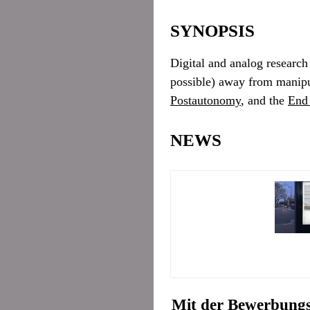
SYNOPSIS
Digital and analog research
possible) away from manipul
Postautonomy
, and the
End 
NEWS
Mit der Bewerbung