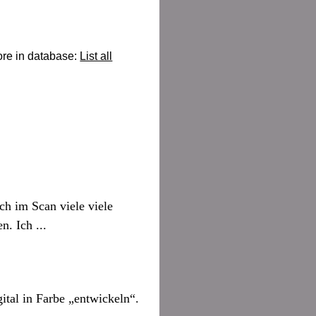
re in database:
List all
ch im Scan viele viele
. Ich ...
tal in Farbe „entwickeln“.