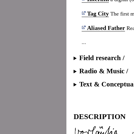
Tag City
The first m
Aliased Father
Read
...
Field research /
Radio & Music /
Text & Conceptual
DESCRIPTION