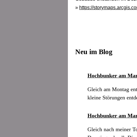
»
https://storymaps.arcgis.co
Neu im Blog
Hochbunker am Mar
Gleich am Montag entwi
kleine Störungen entd
Hochbunker am Mar
Gleich nach meiner To