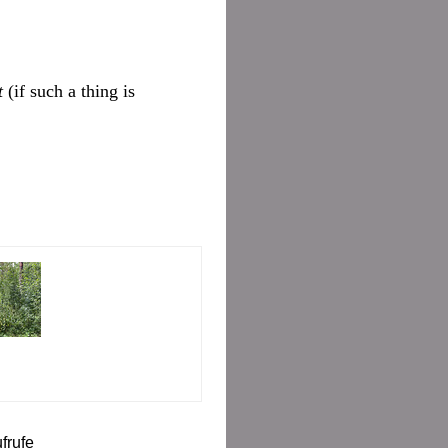
t
(if such a thing is
frufe