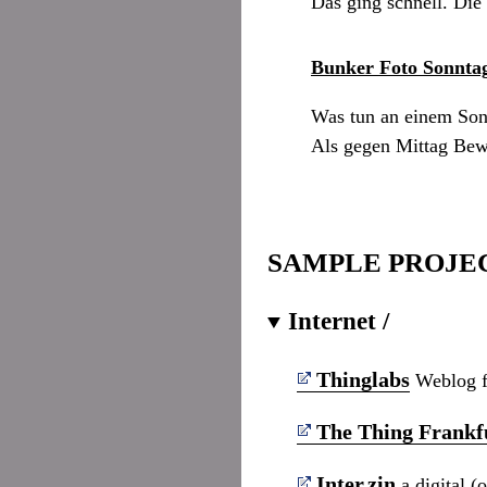
Das ging schnell. Die
Bunker Foto Sonnta
Was tun an einem Son
Als gegen Mittag Bewö
SAMPLE PROJE
Internet /
Thinglabs
Weblog f
The Thing Frankf
Inter.zin
a digital (