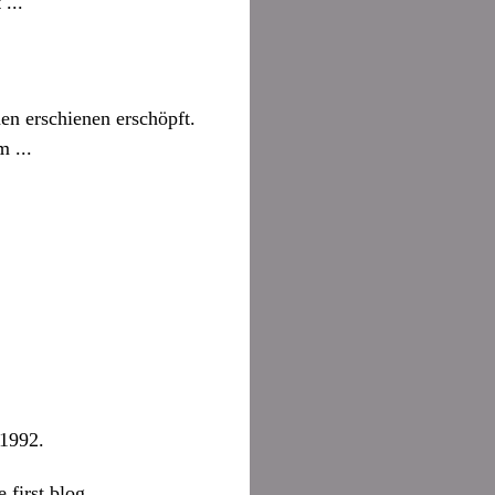
...
n erschienen erschöpft.
 ...
 1992.
first blog.