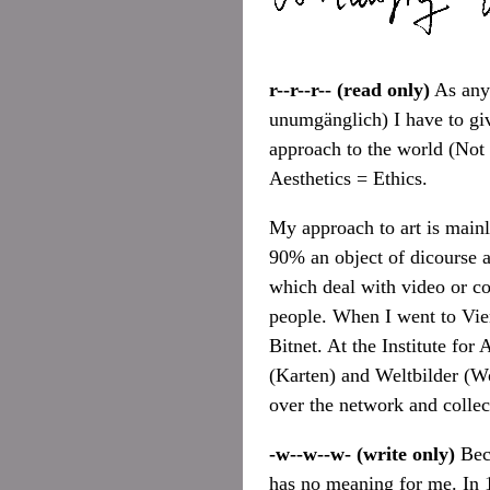
r--r--r-- (read only)
As any 
unumgänglich) I have to give
approach to the world (Not ho
Aesthetics = Ethics.
My approach to art is mainl
90% an object of dicourse an
which deal with video or c
people. When I went to Vie
Bitnet. At the Institute for
(Karten) and Weltbilder (
over the network and colle
-w--w--w- (write only)
Beca
has no meaning for me. In 