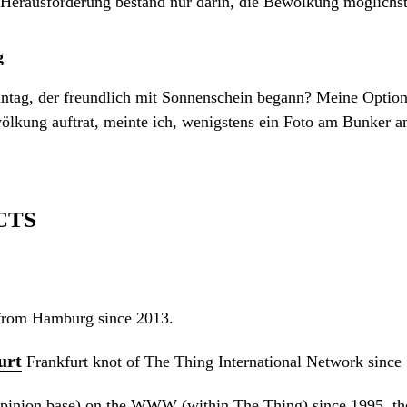
 Herausforderung bestand nur darin, die Bewölkung möglichst 
g
ntag, der freundlich mit Sonnenschein begann? Meine Optione
lkung auftrat, meinte ich, wenigstens ein Foto am Bunker am
CTS
rom Hamburg since 2013.
urt
Frankfurt knot of The Thing International Network since
opinion base) on the WWW (within The Thing) since 1995, the 