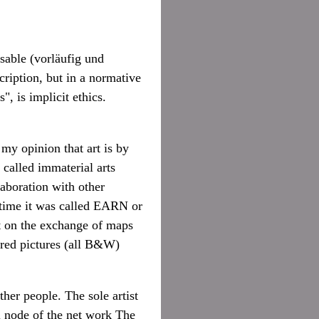
sable (vorläufig und
scription, but in a normative
", is implicit ethics.
my opinion that art is by
 called immaterial arts
aboration with other
 time it was called EARN or
 on the exchange of maps
red pictures (all B&W)
her people. The sole artist
l node of the net work The